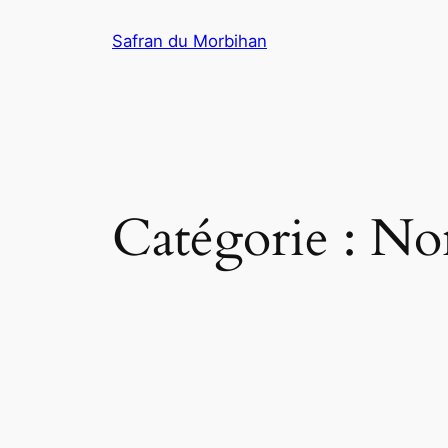
Aller
Safran du Morbihan
au
contenu
Catégorie :
Non