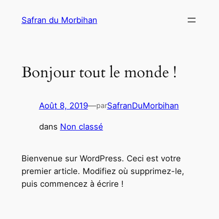
Aller
Safran du Morbihan
au
contenu
Bonjour tout le monde !
Août 8, 2019
—
SafranDuMorbihan
par
dans
Non classé
Bienvenue sur WordPress. Ceci est votre
premier article. Modifiez où supprimez-le,
puis commencez à écrire !